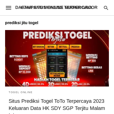
DAFTAR SITUS ONLINE MUDAH GACOR GAMPANG MENANG TERPERCAYA
prediksi jitu togel
TOGEL ONLINE
Situs Prediksi Togel ToTo Terpercaya 2023
Keluaran Data HK SDY SGP Terjitu Malam